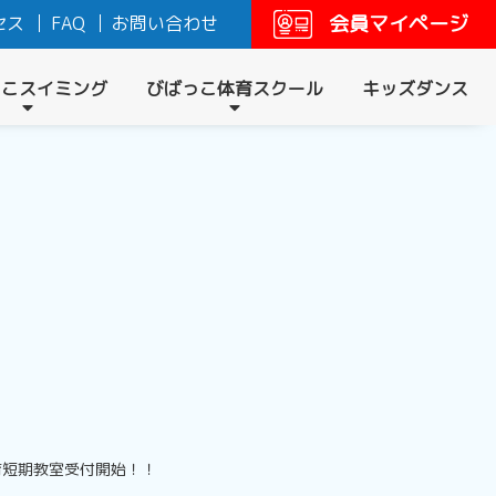
会員マイページ
セス
FAQ
お問い合わせ
っこスイミング
びばっこ体育スクール
キッズダンス
育短期教室受付開始！！