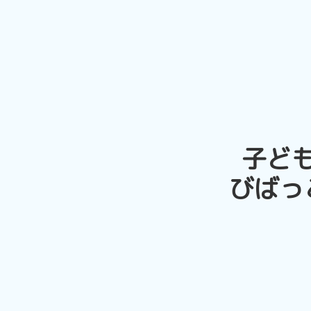
子ど
びばっ