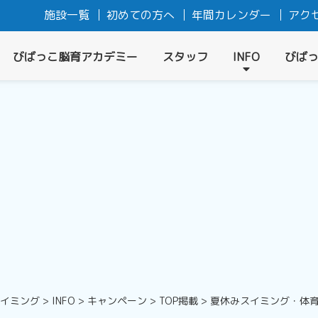
施設一覧
初めての方へ
年間カレンダー
アク
びばっこ脳育アカデミー
スタッフ
INFO
びば
スイミング
>
INFO
>
キャンペーン
>
TOP掲載
>
夏休みスイミング・体