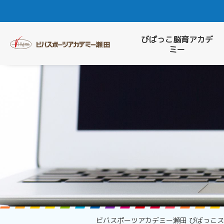
びばっこ脳育アカデ
ミー
ビバスポーツアカデミー瀬田 びばっこ