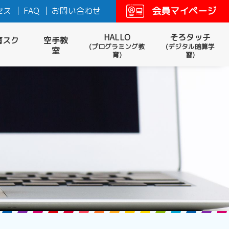
会員マイページ
セス
FAQ
お問い合わせ
HALLO
そろタッチ
育スク
空手教
(プログラミング教
(デジタル暗算学
室
育)
習)