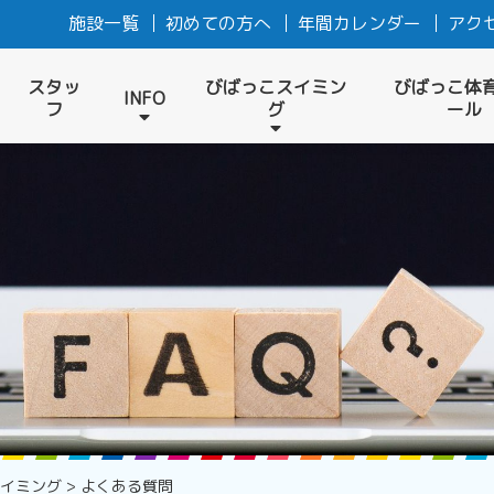
施設一覧
初めての方へ
年間カレンダー
アク
スタッ
びばっこスイミン
びばっこ体
INFO
フ
グ
ール
スイミング
>
よくある質問