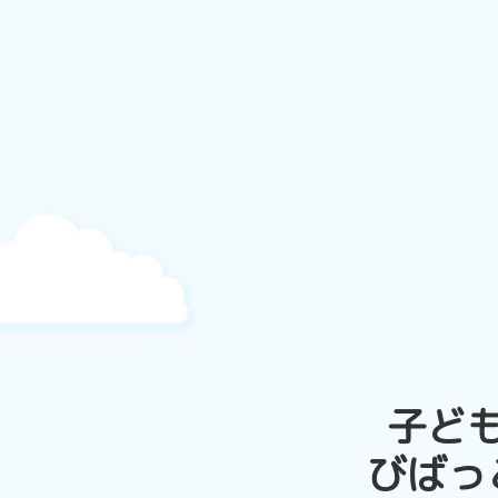
子ど
びばっ