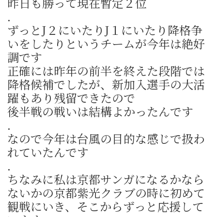
昨日も勝って現在暫定２位
.
ずっとJ２にいたりJ１にいたり降格争
いをしたりというチームが今年は絶好
調です
正確には昨年の前半を終えた段階では
降格候補でしたが、新加入選手の大活
躍もあり残留できたので
後半戦の戦いは結構よかったんです
.
なので今年は台風の目的な感じで扱わ
れていたんです
.
ちなみに私は京都サンガになるかなら
ないかの京都紫光クラブの時に初めて
観戦にいき、そこからずっと応援して