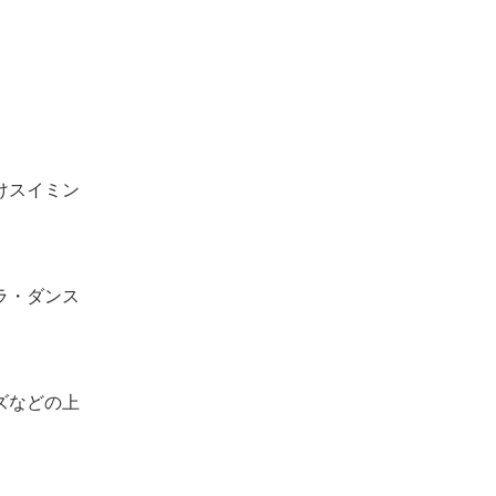
けスイミン
ラ・ダンス
ズなどの上