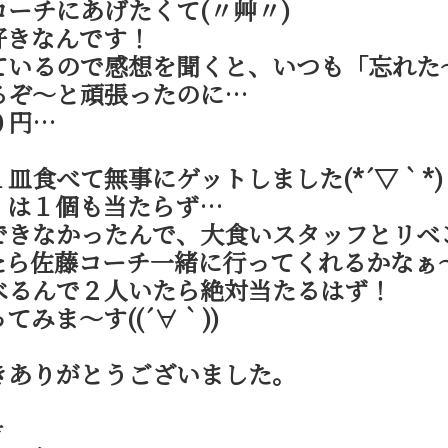
ーチにあげたくて(〃艸〃)
好きなんです！
ているので感想を聞くと、いつも「忘れた
るぞ～と頑張ったのに…
０円…
！
皿食べて無事にゲットしました(*´▽｀*)
！は１個も当たらず…
できなかったんで、大食いスタッフとリベ
たら佐藤コーチ一緒に行ってくれるかなぁ
べるんで２人いたら絶対当たるはず！
みま～す((´∀｀))
きありがとうございました。
方