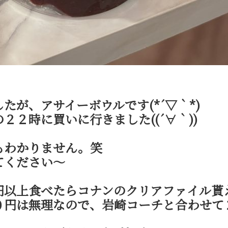
たが、アサイーボウルです(*´▽｀*)
２２時に買いに行きました((´∀｀))
もわかりません。笑
てください～
円以上食べたらコナンのクリアファイル貰
０円は無理なので、岩崎コーチと合わせて