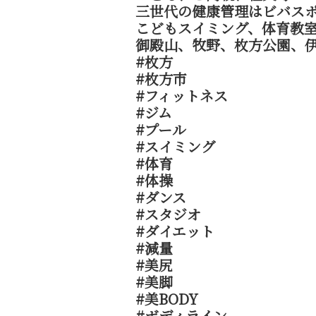
三世代の健康管理はビバスポ
こどもスイミング、体育教
御殿山、牧野、枚方公園、
#枚方
#枚方市
#フィットネス
#ジム
#プール
#スイミング
#体育
#体操
#ダンス
#スタジオ
#ダイエット
#減量
#美尻
#美脚
#美BODY
#ボディライン