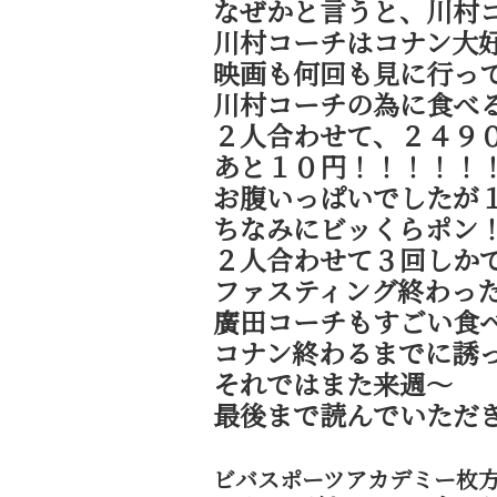
なぜかと言うと、川村コ
川村コーチはコナン大
映画も何回も見に行っ
川村コーチの為に食べ
２人合わせて、２４９
あと１０円！！！！！
お腹いっぱいでしたが１
ちなみにビッくらポン
２人合わせて３回しか
ファスティング終わっ
廣田コーチもすごい食
コナン終わるまでに誘って
それではまた来週～
最後まで読んでいただ
ビバスポーツアカデミー枚