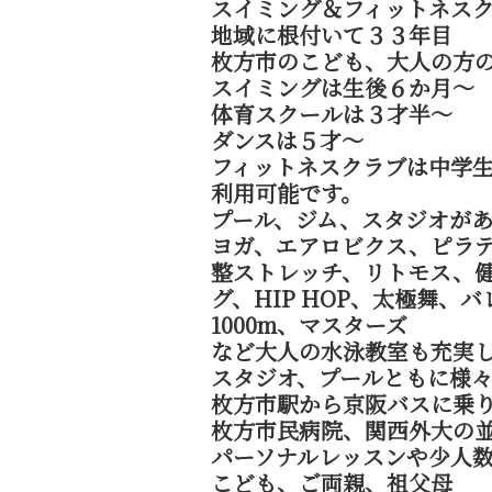
スイミング＆フィットネス
地域に根付いて３３年目
枚方市のこども、大人の方
スイミングは生後６か月〜
体育スクールは３才半〜
ダンスは５才〜
フィットネスクラブは中学
利用可能です。
プール、ジム、スタジオが
ヨガ、エアロビクス、ピラテ
整ストレッチ、リトモス、
グ、HIP HOP、太極舞
1000m、マスターズ
など大人の水泳教室も充実
スタジオ、プールともに様々
枚方市駅から京阪バスに乗り
枚方市民病院、関西外大の
パーソナルレッスンや少人
こども、ご両親、祖父母