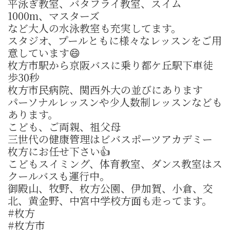
平泳ぎ教室、バタフライ教室、スイム
1000m、マスターズ
など大人の水泳教室も充実してます。
スタジオ、プールともに様々なレッスンをご用
意しています😄
枚方市駅から京阪バスに乗り都ケ丘駅下車徒
歩30秒
枚方市民病院、関西外大の並びにあります
パーソナルレッスンや少人数制レッスンなども
あります。
こども、ご両親、祖父母
三世代の健康管理はビバスポーツアカデミー
枚方にお任せ下さい👍
こどもスイミング、体育教室、ダンス教室はス
クールバスも運行中。
御殿山、牧野、枚方公園、伊加賀、小倉、交
北、黄金野、中宮中学校方面も走ってます。
#枚方
#枚方市