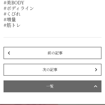
#美BODY
#ボディライン
#くびれ
#増量
#筋トレ
前の記事
次の記事
一覧